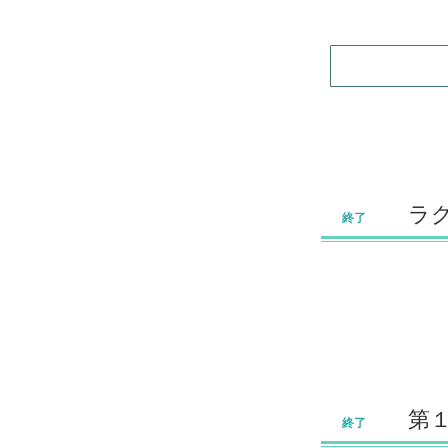
​ラ
終了
第
終了