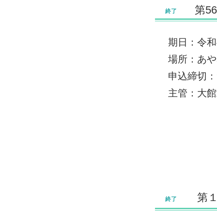
第5
終了
期日：令和4年
場所：あや
申込締切：9
主管：大館
第
終了