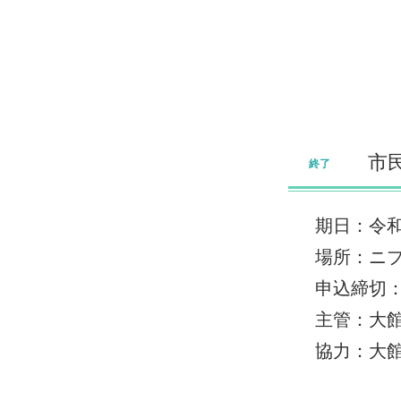
市
終了
期日：令和4
場所：ニ
申込締切：
主管：大
協力：大